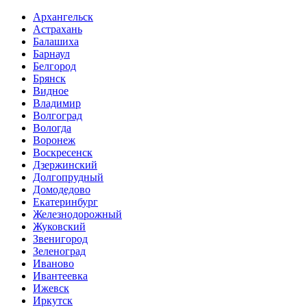
Архангельск
Астрахань
Балашиха
Барнаул
Белгород
Брянск
Видное
Владимир
Волгоград
Вологда
Воронеж
Воскресенск
Дзержинский
Долгопрудный
Домодедово
Екатеринбург
Железнодорожный
Жуковский
Звенигород
Зеленоград
Иваново
Ивантеевка
Ижевск
Иркутск