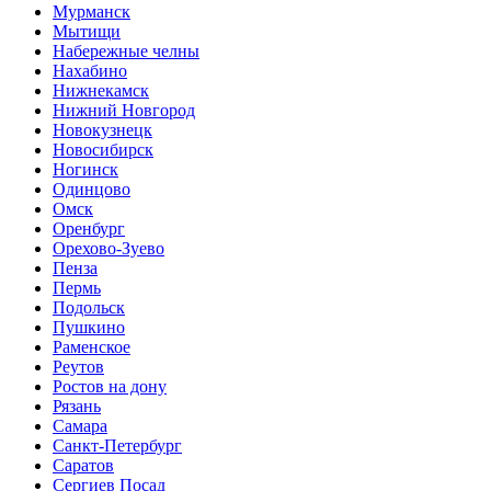
Мурманск
Мытищи
Набережные челны
Нахабино
Нижнекамск
Нижний Новгород
Новокузнецк
Новосибирск
Ногинск
Одинцово
Омск
Оренбург
Орехово-Зуево
Пенза
Пермь
Подольск
Пушкино
Раменское
Реутов
Ростов на дону
Рязань
Самара
Санкт-Петербург
Саратов
Сергиев Посад