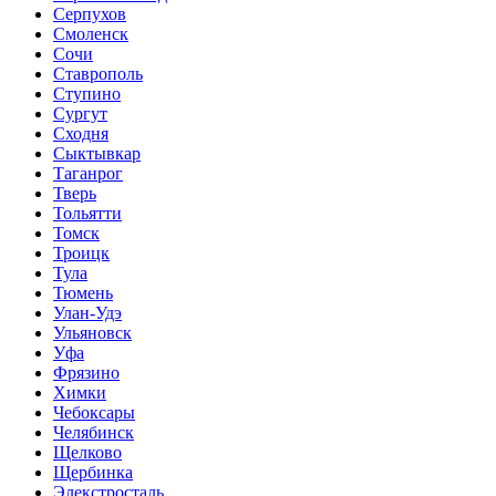
Серпухов
Смоленск
Сочи
Ставрополь
Ступино
Сургут
Сходня
Сыктывкар
Таганрог
Тверь
Тольятти
Томск
Троицк
Тула
Тюмень
Улан-Удэ
Ульяновск
Уфа
Фрязино
Химки
Чебоксары
Челябинск
Щелково
Щербинка
Элекстросталь