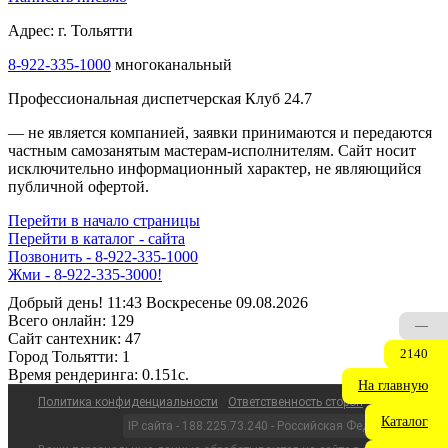
Адрес: г. Тольятти
8-922-335-1000
многоканальный
Профессиональная диспетчерская Клуб 24.7
— не является компанией, заявки принимаются и передаются
частным самозанятым мастерам‑исполнителям. Сайт носит
исключительно информационный характер, не являющийся
публичной офертой.
Перейти в начало страницы
Перейти в каталог - сайта
Позвонить - 8-922-335-1000
Жми - 8-922-335-3000!
Добрый день! 11:43 Воскресенье 09.08.2026
Всего онлайн:
129
—
Сайт cантехник:
47
2140
Город Тольятти:
1
Время рендеринга:
0.151c.
На главную
Политика конфиденциальности
Ответственность сторон
Каталог
IP сайта - 188.225.73.240 - Российская Федерация