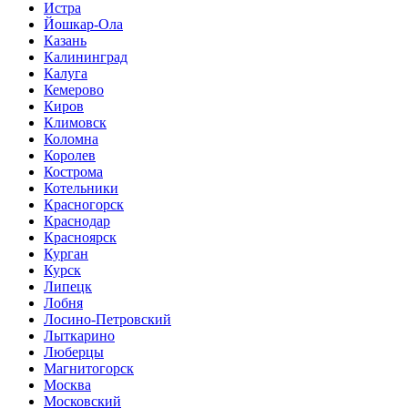
Истра
Йошкар-Ола
Казань
Калининград
Калуга
Кемерово
Киров
Климовск
Коломна
Королев
Кострома
Котельники
Красногорск
Краснодар
Красноярск
Курган
Курск
Липецк
Лобня
Лосино-Петровский
Лыткарино
Люберцы
Магнитогорск
Москва
Московский