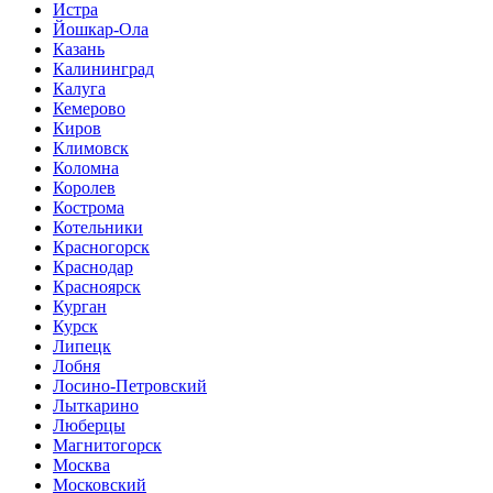
Истра
Йошкар-Ола
Казань
Калининград
Калуга
Кемерово
Киров
Климовск
Коломна
Королев
Кострома
Котельники
Красногорск
Краснодар
Красноярск
Курган
Курск
Липецк
Лобня
Лосино-Петровский
Лыткарино
Люберцы
Магнитогорск
Москва
Московский