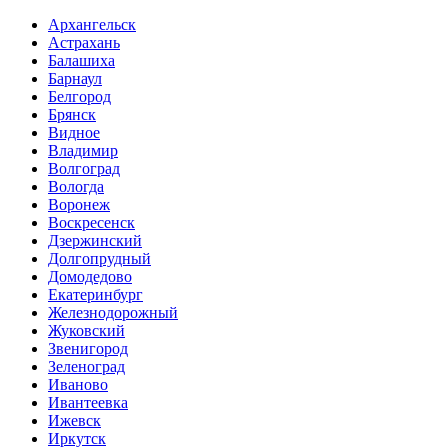
Архангельск
Астрахань
Балашиха
Барнаул
Белгород
Брянск
Видное
Владимир
Волгоград
Вологда
Воронеж
Воскресенск
Дзержинский
Долгопрудный
Домодедово
Екатеринбург
Железнодорожный
Жуковский
Звенигород
Зеленоград
Иваново
Ивантеевка
Ижевск
Иркутск