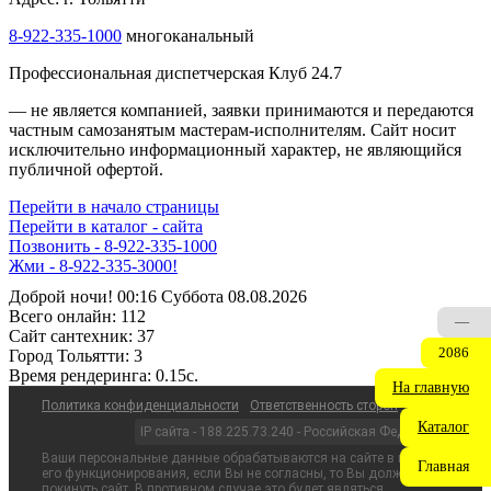
8-922-335-1000
многоканальный
Профессиональная диспетчерская Клуб 24.7
— не является компанией, заявки принимаются и передаются
частным самозанятым мастерам‑исполнителям. Сайт носит
исключительно информационный характер, не являющийся
публичной офертой.
Перейти в начало страницы
Перейти в каталог - сайта
Позвонить - 8-922-335-1000
Жми - 8-922-335-3000!
Доброй ночи! 00:16 Суббота 08.08.2026
Всего онлайн:
112
—
Сайт cантехник:
37
2086
Город Тольятти:
3
Время рендеринга:
0.15c.
На главную
Политика конфиденциальности
Ответственность сторон
Каталог
IP сайта - 188.225.73.240 - Российская Федерация
Ваши персональные данные обрабатываются на сайте в целях
Главная
его функционирования, если Вы не согласны, то Вы должны
покинуть сайт. В противном случае это будет являться