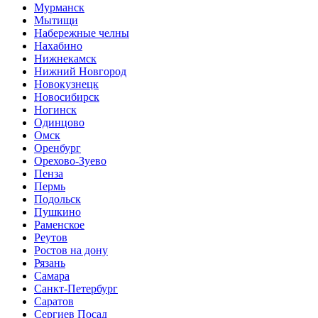
Мурманск
Мытищи
Набережные челны
Нахабино
Нижнекамск
Нижний Новгород
Новокузнецк
Новосибирск
Ногинск
Одинцово
Омск
Оренбург
Орехово-Зуево
Пенза
Пермь
Подольск
Пушкино
Раменское
Реутов
Ростов на дону
Рязань
Самара
Санкт-Петербург
Саратов
Сергиев Посад