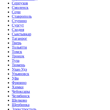
Серпухов
Смоленск
Сочи
Ставрополь
Ступино
Сургут
Сходня
Сыктывкар
Таганрог
Тверь
Тольятти
Томск
Троицк
Тула
Тюмень
Улан-Удэ
Ульяновск
Уфа
Фрязино
Химки
Чебоксары
Челябинск
Щелково
Щербинка
Элекстросталь