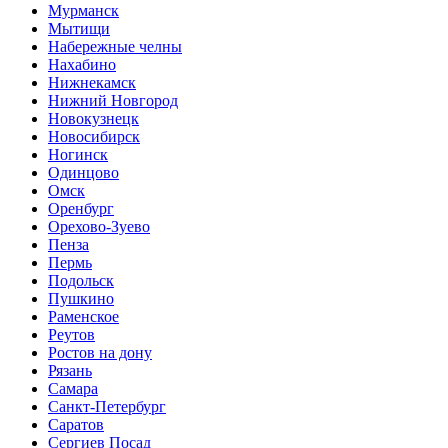
Мурманск
Мытищи
Набережные челны
Нахабино
Нижнекамск
Нижний Новгород
Новокузнецк
Новосибирск
Ногинск
Одинцово
Омск
Оренбург
Орехово-Зуево
Пенза
Пермь
Подольск
Пушкино
Раменское
Реутов
Ростов на дону
Рязань
Самара
Санкт-Петербург
Саратов
Сергиев Посад