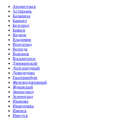
Архангельск
Астрахань
Балашиха
Барнаул
Белгород
Брянск
Видное
Владимир
Волгоград
Вологда
Воронеж
Воскресенск
Дзержинский
Долгопрудный
Домодедово
Екатеринбург
Железнодорожный
Жуковский
Звенигород
Зеленоград
Иваново
Ивантеевка
Ижевск
Иркутск