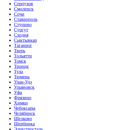
Серпухов
Смоленск
Сочи
Ставрополь
Ступино
Сургут
Сходня
Сыктывкар
Таганрог
Тверь
Тольятти
Томск
Троицк
Тула
Тюмень
Улан-Удэ
Ульяновск
Уфа
Фрязино
Химки
Чебоксары
Челябинск
Щелково
Щербинка
Элекстросталь