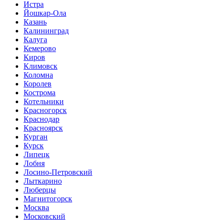
Истра
Йошкар-Ола
Казань
Калининград
Калуга
Кемерово
Киров
Климовск
Коломна
Королев
Кострома
Котельники
Красногорск
Краснодар
Красноярск
Курган
Курск
Липецк
Лобня
Лосино-Петровский
Лыткарино
Люберцы
Магнитогорск
Москва
Московский