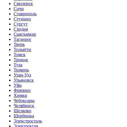
Смоленск
Сочи
Ставрополь
Ступино
Сургут
Сходня
Сыктывкар
Таганрог
Тверь
Тольятти
Томск
Троицк
Тула
Тюмень
Улан-Удэ
Ульяновск
Уфа
Фрязино
Химки
Чебоксары
Челябинск
Щелково
Щербинка
Элекстросталь
Электроугли