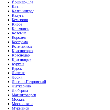
Йошкар-Ола
Казань
Калининград
Калуга
Кемерово
Киров
Климовск
Коломна
Королев
Кострома
Котельники
Красногорск
Краснодар
Красноярск
Курган
Курск
Липецк
Лобня
Лосино-Петровский
Лыткарино
Люберцы
Магнитогорск
Москва
Московский
Мурманск