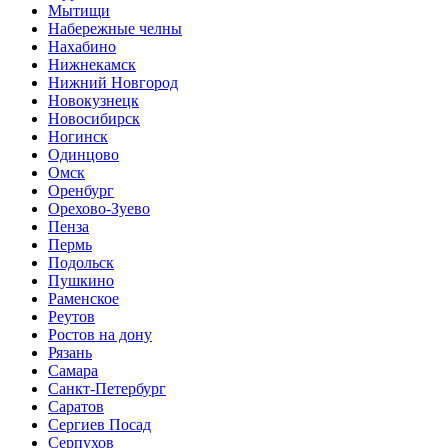
Мытищи
Набережные челны
Нахабино
Нижнекамск
Нижний Новгород
Новокузнецк
Новосибирск
Ногинск
Одинцово
Омск
Оренбург
Орехово-Зуево
Пенза
Пермь
Подольск
Пушкино
Раменское
Реутов
Ростов на дону
Рязань
Самара
Санкт-Петербург
Саратов
Сергиев Посад
Серпухов