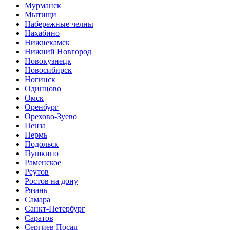
Мурманск
Мытищи
Набережные челны
Нахабино
Нижнекамск
Нижний Новгород
Новокузнецк
Новосибирск
Ногинск
Одинцово
Омск
Оренбург
Орехово-Зуево
Пенза
Пермь
Подольск
Пушкино
Раменское
Реутов
Ростов на дону
Рязань
Самара
Санкт-Петербург
Саратов
Сергиев Посад