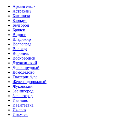
Архангельск
Астрахань
Балашиха
Барнаул
Белгород
Брянск
Видное
Владимир
Волгоград
Вологда
Воронеж
Воскресенск
Дзержинский
Долгопрудный
Домодедово
Екатеринбург
Железнодорожный
Жуковский
Звенигород
Зеленоград
Иваново
Ивантеевка
Ижевск
Иркутск