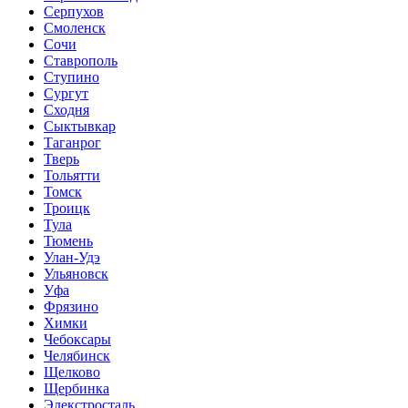
Серпухов
Смоленск
Сочи
Ставрополь
Ступино
Сургут
Сходня
Сыктывкар
Таганрог
Тверь
Тольятти
Томск
Троицк
Тула
Тюмень
Улан-Удэ
Ульяновск
Уфа
Фрязино
Химки
Чебоксары
Челябинск
Щелково
Щербинка
Элекстросталь