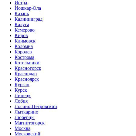
Истра
Йошкар-Ола
Казань
Калининград
Калуга
Кемерово
Киров
Климовск
Коломна
Королев
Кострома
Котельники
Красногорск
Краснодар
Красноярск
Курган
Курск
Липецк
Лобня
Лосино-Петровский
Лыткарино
Люберцы
Магнитогорск
Москва
Московский