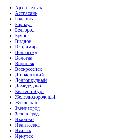
Архангельск
Астрахань
Балашиха
Барнаул
Белгород
Брянск
Видное
Владимир
Волгоград
Вологда
Воронеж
Воскресенск
Дзержинский
Долгопрудный
Домодедово
Екатеринбург
Железнодорожный
Жуковский
Звенигород
Зеленоград
Иваново
Ивантеевка
Ижевск
Иркутск