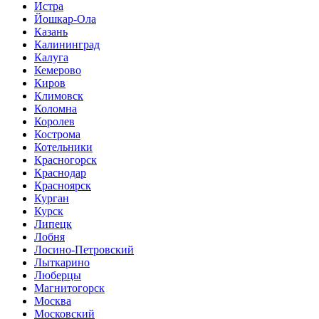
Истра
Йошкар-Ола
Казань
Калининград
Калуга
Кемерово
Киров
Климовск
Коломна
Королев
Кострома
Котельники
Красногорск
Краснодар
Красноярск
Курган
Курск
Липецк
Лобня
Лосино-Петровский
Лыткарино
Люберцы
Магнитогорск
Москва
Московский