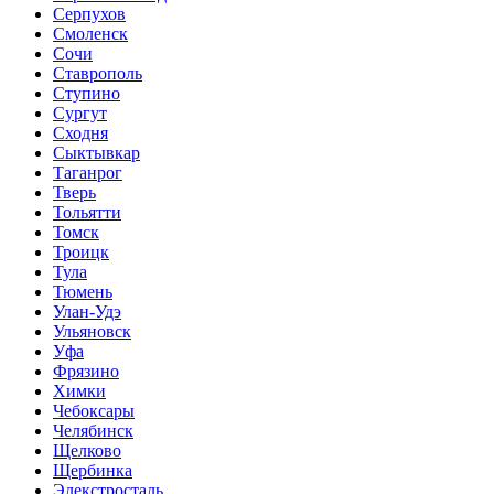
Серпухов
Смоленск
Сочи
Ставрополь
Ступино
Сургут
Сходня
Сыктывкар
Таганрог
Тверь
Тольятти
Томск
Троицк
Тула
Тюмень
Улан-Удэ
Ульяновск
Уфа
Фрязино
Химки
Чебоксары
Челябинск
Щелково
Щербинка
Элекстросталь