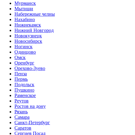
Мурманск
Мытищи
Набережные челны
Нахабино
Нижнекамск
Нижний Новгород
Новокузнецк
Новосибирск
Ногинск
Одинцово
Омск
Оренбург
Орехово-Зуево
Пенза
Пермь
Подольск
Пушкино
Раменское
Реутов
Ростов на дону
Рязань
Самара
Санкт-Петербург
Саратов
Сергиев Посад