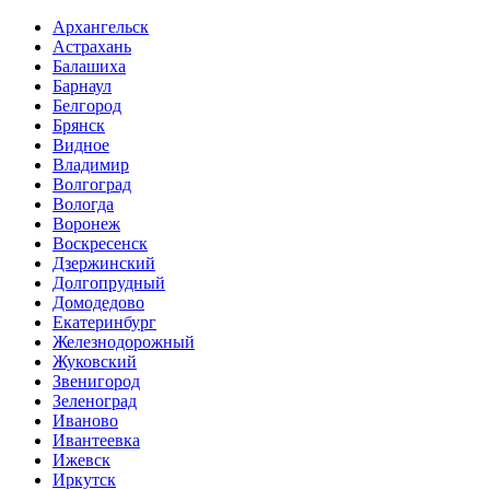
Архангельск
Астрахань
Балашиха
Барнаул
Белгород
Брянск
Видное
Владимир
Волгоград
Вологда
Воронеж
Воскресенск
Дзержинский
Долгопрудный
Домодедово
Екатеринбург
Железнодорожный
Жуковский
Звенигород
Зеленоград
Иваново
Ивантеевка
Ижевск
Иркутск