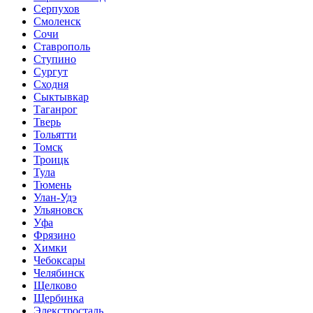
Серпухов
Смоленск
Сочи
Ставрополь
Ступино
Сургут
Сходня
Сыктывкар
Таганрог
Тверь
Тольятти
Томск
Троицк
Тула
Тюмень
Улан-Удэ
Ульяновск
Уфа
Фрязино
Химки
Чебоксары
Челябинск
Щелково
Щербинка
Элекстросталь