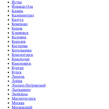
Истра
Йошкар-Ола
Казань
Калининград
Калуга
Кемерово
Киров
Климовск
Коломна
Королев
Кострома
Котельники
Красногорск
Краснодар
Красноярск
Курган
Курск
Липецк
Лобня
Лосино-Петровский
Лыткарино
Люберцы
Магнитогорск
Москва
Московский