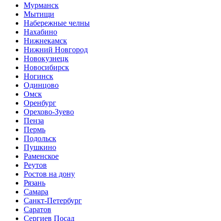
Мурманск
Мытищи
Набережные челны
Нахабино
Нижнекамск
Нижний Новгород
Новокузнецк
Новосибирск
Ногинск
Одинцово
Омск
Оренбург
Орехово-Зуево
Пенза
Пермь
Подольск
Пушкино
Раменское
Реутов
Ростов на дону
Рязань
Самара
Санкт-Петербург
Саратов
Сергиев Посад