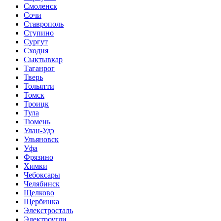
Смоленск
Сочи
Ставрополь
Ступино
Сургут
Сходня
Сыктывкар
Таганрог
Тверь
Тольятти
Томск
Троицк
Тула
Тюмень
Улан-Удэ
Ульяновск
Уфа
Фрязино
Химки
Чебоксары
Челябинск
Щелково
Щербинка
Элекстросталь
Электроугли