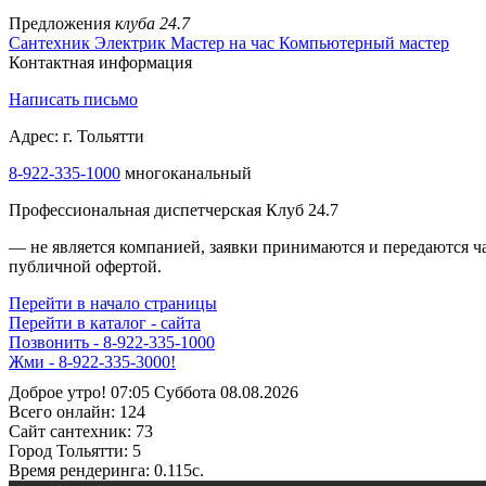
Предложения
клуба 24.7
Сантехник
Электрик
Мастер на час
Компьютерный мастер
Контактная информация
Написать письмо
Адрес: г. Тольятти
8-922-335-1000
многоканальный
Профессиональная диспетчерская Клуб 24.7
— не является компанией, заявки принимаются и передаются 
публичной офертой.
Перейти в начало страницы
Перейти в каталог - сайта
Позвонить - 8-922-335-1000
Жми - 8-922-335-3000!
Доброе утро! 07:05 Суббота 08.08.2026
Всего онлайн:
124
Сайт cантехник:
73
Город Тольятти:
5
Время рендеринга:
0.115c.