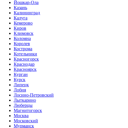
Йошкар-Ола
Казань
Калининград
Калуга
Кемерово
Киров
Климовск
Коломна
Королев
Кострома
Котельники
Красногорск
Краснодар
Красноярск
Курган
Курск
Липецк
Лобня
Лосино-Петровский
Лыткарино
Люберцы
Магнитогорск
Москва
Московский
Мурманск