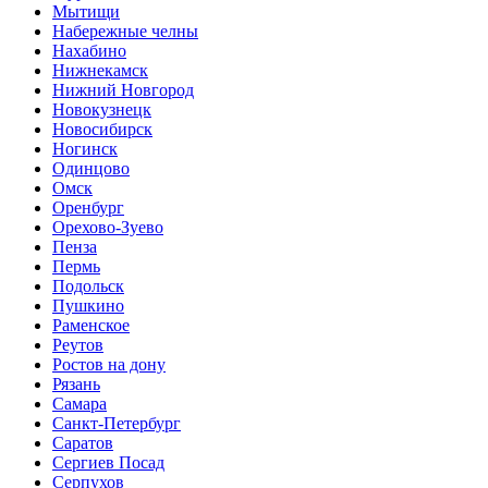
Мытищи
Набережные челны
Нахабино
Нижнекамск
Нижний Новгород
Новокузнецк
Новосибирск
Ногинск
Одинцово
Омск
Оренбург
Орехово-Зуево
Пенза
Пермь
Подольск
Пушкино
Раменское
Реутов
Ростов на дону
Рязань
Самара
Санкт-Петербург
Саратов
Сергиев Посад
Серпухов