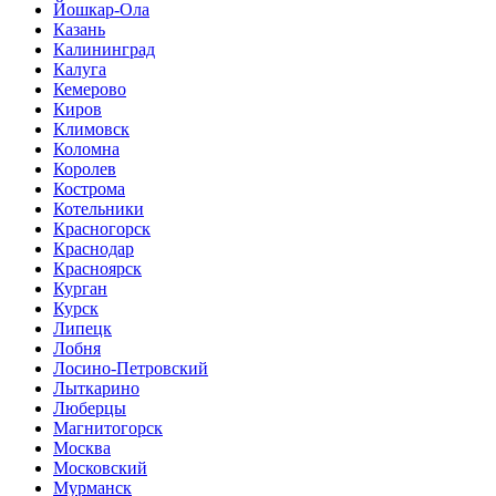
Йошкар-Ола
Казань
Калининград
Калуга
Кемерово
Киров
Климовск
Коломна
Королев
Кострома
Котельники
Красногорск
Краснодар
Красноярск
Курган
Курск
Липецк
Лобня
Лосино-Петровский
Лыткарино
Люберцы
Магнитогорск
Москва
Московский
Мурманск