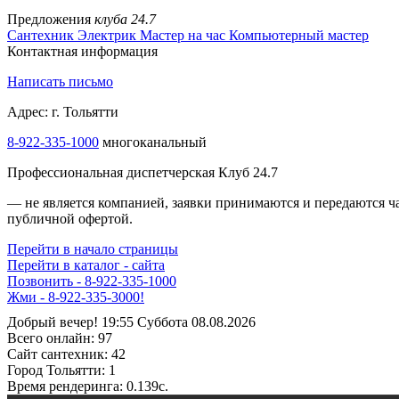
Предложения
клуба 24.7
Сантехник
Электрик
Мастер на час
Компьютерный мастер
Контактная информация
Написать письмо
Адрес: г. Тольятти
8-922-335-1000
многоканальный
Профессиональная диспетчерская Клуб 24.7
— не является компанией, заявки принимаются и передаются 
публичной офертой.
Перейти в начало страницы
Перейти в каталог - сайта
Позвонить - 8-922-335-1000
Жми - 8-922-335-3000!
Добрый вечер! 19:55 Суббота 08.08.2026
Всего онлайн:
97
Сайт cантехник:
42
Город Тольятти:
1
Время рендеринга:
0.139c.