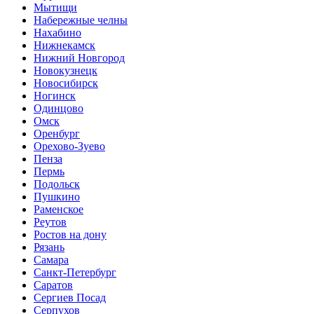
Мытищи
Набережные челны
Нахабино
Нижнекамск
Нижний Новгород
Новокузнецк
Новосибирск
Ногинск
Одинцово
Омск
Оренбург
Орехово-Зуево
Пенза
Пермь
Подольск
Пушкино
Раменское
Реутов
Ростов на дону
Рязань
Самара
Санкт-Петербург
Саратов
Сергиев Посад
Серпухов