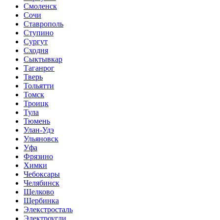
Смоленск
Сочи
Ставрополь
Ступино
Сургут
Сходня
Сыктывкар
Таганрог
Тверь
Тольятти
Томск
Троицк
Тула
Тюмень
Улан-Удэ
Ульяновск
Уфа
Фрязино
Химки
Чебоксары
Челябинск
Щелково
Щербинка
Элекстросталь
Электроугли