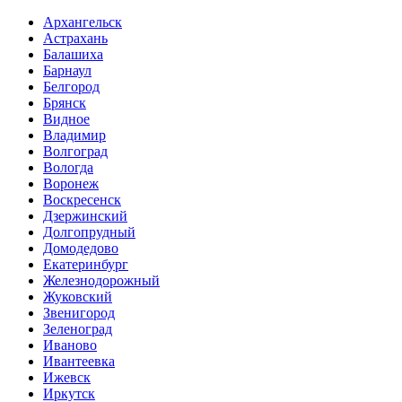
Архангельск
Астрахань
Балашиха
Барнаул
Белгород
Брянск
Видное
Владимир
Волгоград
Вологда
Воронеж
Воскресенск
Дзержинский
Долгопрудный
Домодедово
Екатеринбург
Железнодорожный
Жуковский
Звенигород
Зеленоград
Иваново
Ивантеевка
Ижевск
Иркутск