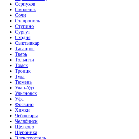
Серпухов
Смоленск
Сочи
Ставрополь
Ступино
Сургут
Сходня
Сыктывкар
Таганрог
Тверь
Тольятти
Томск
Троицк
Тула
Тюмень
Улан-Удэ
Ульяновск
Уфа
Фрязино
Химки
Чебоксары
Челябинск
Щелково
Щербинка
Элекстросталь