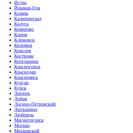
Истра
Йошкар-Ола
Казань
Калининград
Калуга
Кемерово
Киров
Климовск
Коломна
Королев
Кострома
Котельники
Красногорск
Краснодар
Красноярск
Курган
Курск
Липецк
Лобня
Лосино-Петровский
Лыткарино
Люберцы
Магнитогорск
Москва
Московский