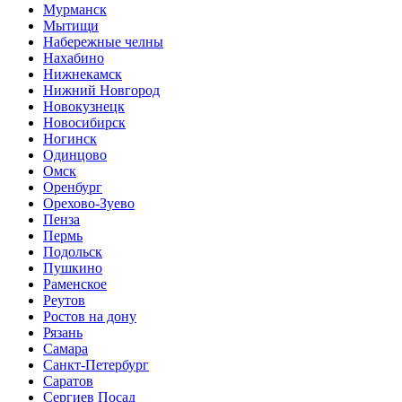
Мурманск
Мытищи
Набережные челны
Нахабино
Нижнекамск
Нижний Новгород
Новокузнецк
Новосибирск
Ногинск
Одинцово
Омск
Оренбург
Орехово-Зуево
Пенза
Пермь
Подольск
Пушкино
Раменское
Реутов
Ростов на дону
Рязань
Самара
Санкт-Петербург
Саратов
Сергиев Посад