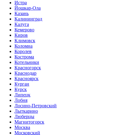
Истра
Йошкар-Ола
Казань
Калининград
Калуга
Кемерово
Киров
Климовск
Коломна
Королев
Кострома
Котельники
Красногорск
Краснодар
Красноярск
Курган
Курск
Липецк
Лобня
Лосино-Петровский
Лыткарино
Люберцы
Магнитогорск
Москва
Московский