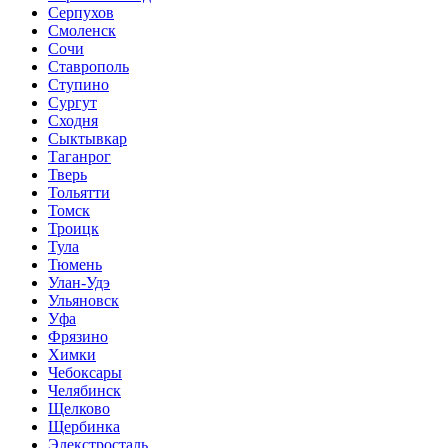
Серпухов
Смоленск
Сочи
Ставрополь
Ступино
Сургут
Сходня
Сыктывкар
Таганрог
Тверь
Тольятти
Томск
Троицк
Тула
Тюмень
Улан-Удэ
Ульяновск
Уфа
Фрязино
Химки
Чебоксары
Челябинск
Щелково
Щербинка
Элекстросталь