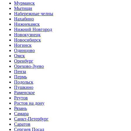
Мурманск
Мытищи
Набережные челны
Нахабино
Нижнекамск
Нижний Новгород
Новокузнецк
Новосибирск
Ногинск
Одинцово
Омск
Оренбург
Орехово-Зуево
Пенза
Пермь
Подольск
Пушкино
Раменское
Реутов
Ростов на дону
Рязань
Самара
Санкт-Петербург
Саратов
Сергиев Посад