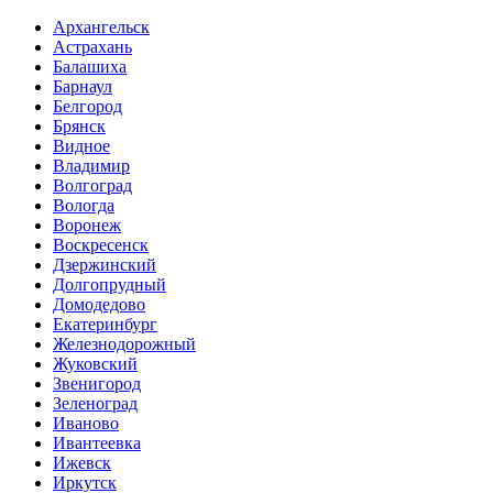
Архангельск
Астрахань
Балашиха
Барнаул
Белгород
Брянск
Видное
Владимир
Волгоград
Вологда
Воронеж
Воскресенск
Дзержинский
Долгопрудный
Домодедово
Екатеринбург
Железнодорожный
Жуковский
Звенигород
Зеленоград
Иваново
Ивантеевка
Ижевск
Иркутск