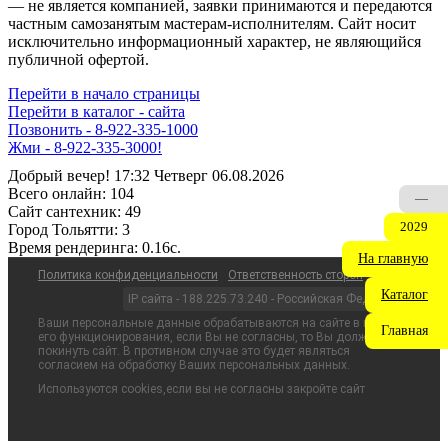
— не является компанией, заявки принимаются и передаются
частным самозанятым мастерам‑исполнителям. Сайт носит
исключительно информационный характер, не являющийся
публичной офертой.
Перейти в начало страницы
Перейти в каталог - сайта
Позвонить - 8-922-335-1000
ДИСПЕТЧЕР НА СВЯЗИ - 8-922-335-1000
Добрый вечер! 17:32 Четверг 06.08.2026
Всего онлайн:
104
—
Сайт cантехник:
49
2029
Город Тольятти:
3
Время рендеринга:
0.16c.
На главную
Политика конфиденциальности
Ответственность сторон
Каталог
IP сайта - 188.225.73.240 - Российская Федерация
Ваши персональные данные обрабатываются на сайте в целях
Главная
его функционирования, если Вы не согласны, то Вы должны
покинуть сайт. В противном случае это будет являться
согласием на обработку Ваших персональных данных.
Используются cookies,если вы не согласны закройте сайт