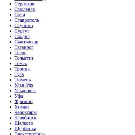
Серпухов
Смоленск
Сочи
Ставрополь
Ступино
Сургут
Сходня
Сыктывкар
Таганрог
Тверь
Тольятти
Томск
Троицк
Тула
Тюмень
Улан-Удэ
Ульяновск
Уфа
Фрязино
Химки
Чебоксары
Челябинск
Щелково
Щербинка
Элекстросталь