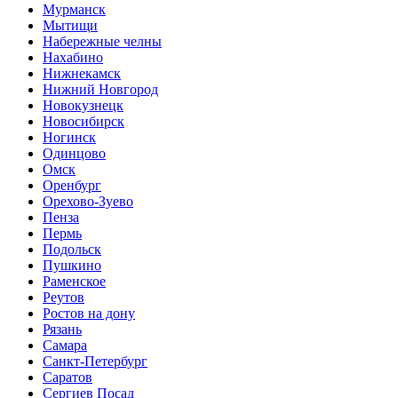
Мурманск
Мытищи
Набережные челны
Нахабино
Нижнекамск
Нижний Новгород
Новокузнецк
Новосибирск
Ногинск
Одинцово
Омск
Оренбург
Орехово-Зуево
Пенза
Пермь
Подольск
Пушкино
Раменское
Реутов
Ростов на дону
Рязань
Самара
Санкт-Петербург
Саратов
Сергиев Посад