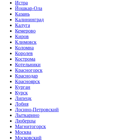
Истра
Йошкар-Ола
Казань
Калининград
Калуга
Кемерово
Киров
Климовск
Коломна
Королев
Кострома
Котельники
Красногорск
Краснодар
Красноярск
Курган
Курск
Липецк
Лобня
Лосино-Петровский
Лыткарино
Люберцы
Магнитогорск
Москва
Московский