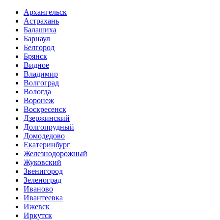
Архангельск
Астрахань
Балашиха
Барнаул
Белгород
Брянск
Видное
Владимир
Волгоград
Вологда
Воронеж
Воскресенск
Дзержинский
Долгопрудный
Домодедово
Екатеринбург
Железнодорожный
Жуковский
Звенигород
Зеленоград
Иваново
Ивантеевка
Ижевск
Иркутск