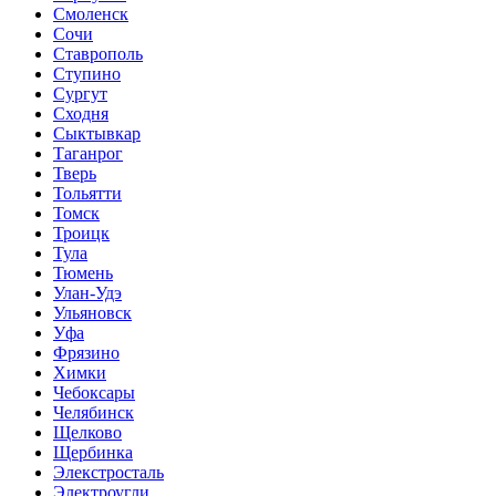
Смоленск
Сочи
Ставрополь
Ступино
Сургут
Сходня
Сыктывкар
Таганрог
Тверь
Тольятти
Томск
Троицк
Тула
Тюмень
Улан-Удэ
Ульяновск
Уфа
Фрязино
Химки
Чебоксары
Челябинск
Щелково
Щербинка
Элекстросталь
Электроугли