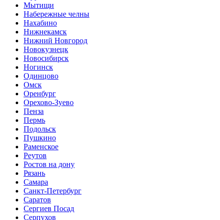
Мытищи
Набережные челны
Нахабино
Нижнекамск
Нижний Новгород
Новокузнецк
Новосибирск
Ногинск
Одинцово
Омск
Оренбург
Орехово-Зуево
Пенза
Пермь
Подольск
Пушкино
Раменское
Реутов
Ростов на дону
Рязань
Самара
Санкт-Петербург
Саратов
Сергиев Посад
Серпухов