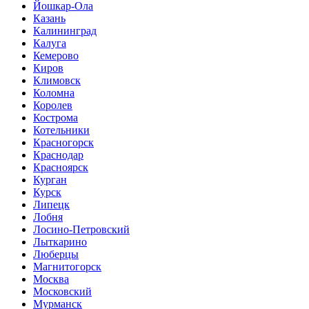
Йошкар-Ола
Казань
Калининград
Калуга
Кемерово
Киров
Климовск
Коломна
Королев
Кострома
Котельники
Красногорск
Краснодар
Красноярск
Курган
Курск
Липецк
Лобня
Лосино-Петровский
Лыткарино
Люберцы
Магнитогорск
Москва
Московский
Мурманск