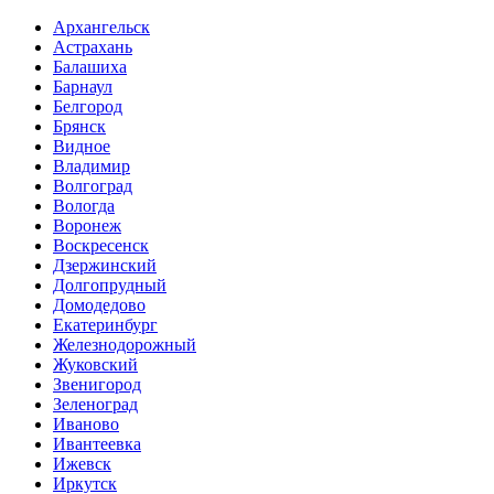
Архангельск
Астрахань
Балашиха
Барнаул
Белгород
Брянск
Видное
Владимир
Волгоград
Вологда
Воронеж
Воскресенск
Дзержинский
Долгопрудный
Домодедово
Екатеринбург
Железнодорожный
Жуковский
Звенигород
Зеленоград
Иваново
Ивантеевка
Ижевск
Иркутск