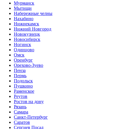
Мурманск
Мытищи
Набережные челны
Нахабино
Нижнекамск
Нижний Новгород
Новокузнецк
Новосибирск
Ногинск
Одинцово
Омск
Оренбург
Орехово-Зуево
Пенза
Пермь
Подольск
Пушкино
Раменское
Реутов
Ростов на дону
Рязань
Самара
Санкт-Петербург
Саратов
Сергиев Посад