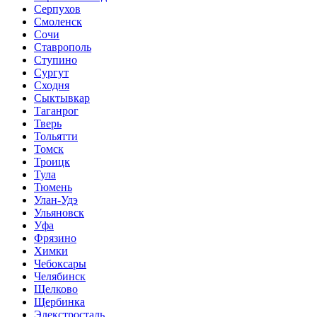
Серпухов
Смоленск
Сочи
Ставрополь
Ступино
Сургут
Сходня
Сыктывкар
Таганрог
Тверь
Тольятти
Томск
Троицк
Тула
Тюмень
Улан-Удэ
Ульяновск
Уфа
Фрязино
Химки
Чебоксары
Челябинск
Щелково
Щербинка
Элекстросталь