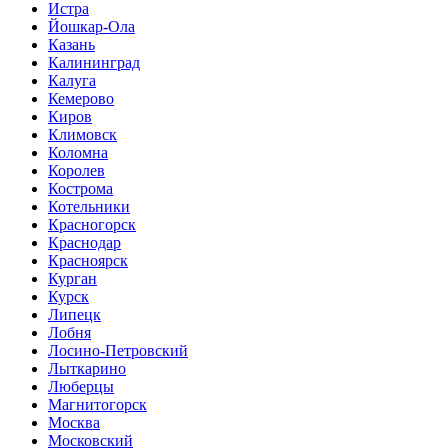
Истра
Йошкар-Ола
Казань
Калининград
Калуга
Кемерово
Киров
Климовск
Коломна
Королев
Кострома
Котельники
Красногорск
Краснодар
Красноярск
Курган
Курск
Липецк
Лобня
Лосино-Петровский
Лыткарино
Люберцы
Магнитогорск
Москва
Московский