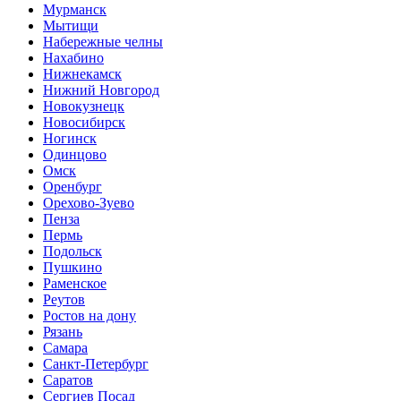
Мурманск
Мытищи
Набережные челны
Нахабино
Нижнекамск
Нижний Новгород
Новокузнецк
Новосибирск
Ногинск
Одинцово
Омск
Оренбург
Орехово-Зуево
Пенза
Пермь
Подольск
Пушкино
Раменское
Реутов
Ростов на дону
Рязань
Самара
Санкт-Петербург
Саратов
Сергиев Посад