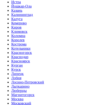
Истра
Йошкар-Ола
Казань
Калининград
Калуга
Кемерово
Киров
Климовск
Коломна
Королев
Кострома
Котельники
Красногорск
Краснодар
Красноярск
Курган
Курск
Липецк
Лобня
Лосино-Петровский
Лыткарино
Люберцы
Магнитогорск
Москва
Московский