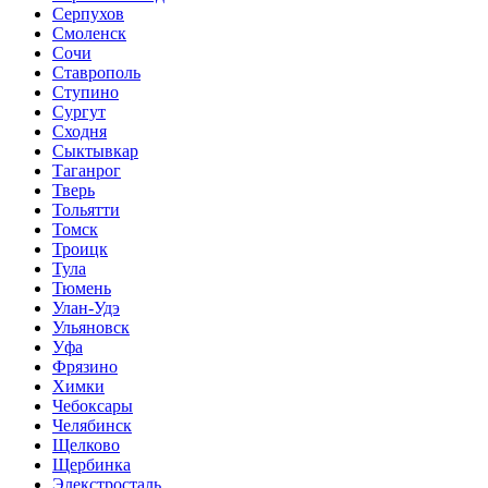
Серпухов
Смоленск
Сочи
Ставрополь
Ступино
Сургут
Сходня
Сыктывкар
Таганрог
Тверь
Тольятти
Томск
Троицк
Тула
Тюмень
Улан-Удэ
Ульяновск
Уфа
Фрязино
Химки
Чебоксары
Челябинск
Щелково
Щербинка
Элекстросталь