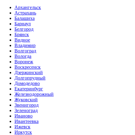
Архангельск
Астрахань
Балашиха
Барнаул
Белгород
Брянск
Видное
Владимир
Волгоград
Вологда
Воронеж
Воскресенск
Дзержинский
Долгопрудный
Домодедово
Екатеринбург
Железнодорожный
Жуковский
Звенигород
Зеленоград
Иваново
Ивантеевка
Ижевск
Иркутск