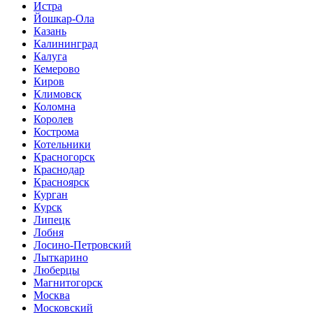
Истра
Йошкар-Ола
Казань
Калининград
Калуга
Кемерово
Киров
Климовск
Коломна
Королев
Кострома
Котельники
Красногорск
Краснодар
Красноярск
Курган
Курск
Липецк
Лобня
Лосино-Петровский
Лыткарино
Люберцы
Магнитогорск
Москва
Московский