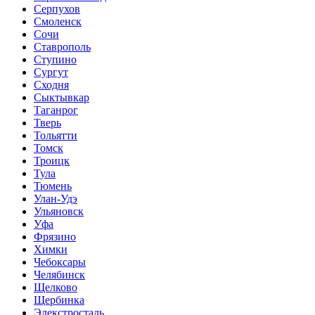
Серпухов
Смоленск
Сочи
Ставрополь
Ступино
Сургут
Сходня
Сыктывкар
Таганрог
Тверь
Тольятти
Томск
Троицк
Тула
Тюмень
Улан-Удэ
Ульяновск
Уфа
Фрязино
Химки
Чебоксары
Челябинск
Щелково
Щербинка
Элекстросталь