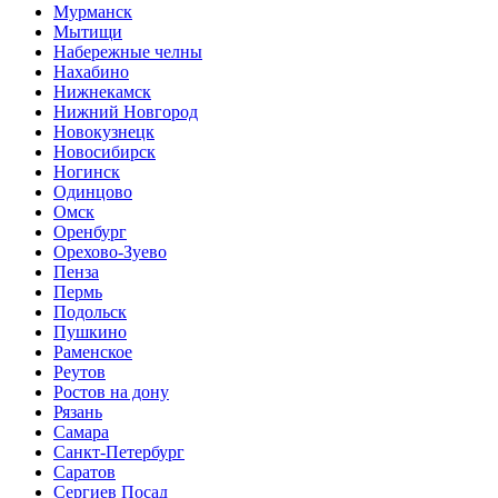
Мурманск
Мытищи
Набережные челны
Нахабино
Нижнекамск
Нижний Новгород
Новокузнецк
Новосибирск
Ногинск
Одинцово
Омск
Оренбург
Орехово-Зуево
Пенза
Пермь
Подольск
Пушкино
Раменское
Реутов
Ростов на дону
Рязань
Самара
Санкт-Петербург
Саратов
Сергиев Посад