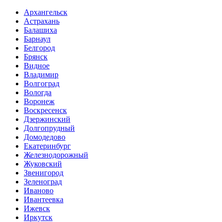
Архангельск
Астрахань
Балашиха
Барнаул
Белгород
Брянск
Видное
Владимир
Волгоград
Вологда
Воронеж
Воскресенск
Дзержинский
Долгопрудный
Домодедово
Екатеринбург
Железнодорожный
Жуковский
Звенигород
Зеленоград
Иваново
Ивантеевка
Ижевск
Иркутск