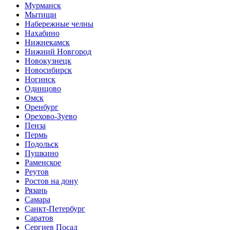
Мурманск
Мытищи
Набережные челны
Нахабино
Нижнекамск
Нижний Новгород
Новокузнецк
Новосибирск
Ногинск
Одинцово
Омск
Оренбург
Орехово-Зуево
Пенза
Пермь
Подольск
Пушкино
Раменское
Реутов
Ростов на дону
Рязань
Самара
Санкт-Петербург
Саратов
Сергиев Посад