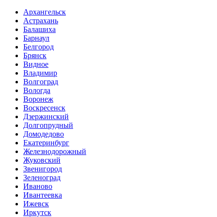
Архангельск
Астрахань
Балашиха
Барнаул
Белгород
Брянск
Видное
Владимир
Волгоград
Вологда
Воронеж
Воскресенск
Дзержинский
Долгопрудный
Домодедово
Екатеринбург
Железнодорожный
Жуковский
Звенигород
Зеленоград
Иваново
Ивантеевка
Ижевск
Иркутск