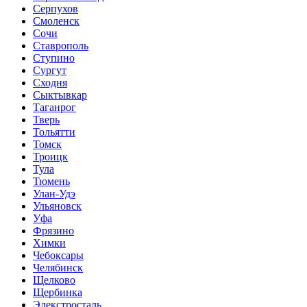
Серпухов
Смоленск
Сочи
Ставрополь
Ступино
Сургут
Сходня
Сыктывкар
Таганрог
Тверь
Тольятти
Томск
Троицк
Тула
Тюмень
Улан-Удэ
Ульяновск
Уфа
Фрязино
Химки
Чебоксары
Челябинск
Щелково
Щербинка
Элекстросталь