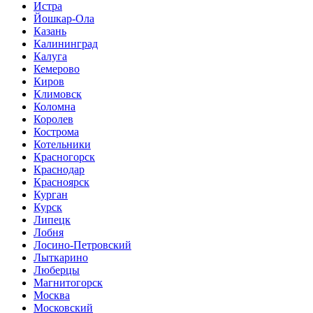
Истра
Йошкар-Ола
Казань
Калининград
Калуга
Кемерово
Киров
Климовск
Коломна
Королев
Кострома
Котельники
Красногорск
Краснодар
Красноярск
Курган
Курск
Липецк
Лобня
Лосино-Петровский
Лыткарино
Люберцы
Магнитогорск
Москва
Московский