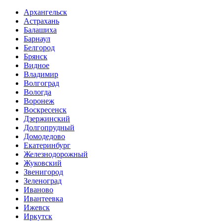
Архангельск
Астрахань
Балашиха
Барнаул
Белгород
Брянск
Видное
Владимир
Волгоград
Вологда
Воронеж
Воскресенск
Дзержинский
Долгопрудный
Домодедово
Екатеринбург
Железнодорожный
Жуковский
Звенигород
Зеленоград
Иваново
Ивантеевка
Ижевск
Иркутск