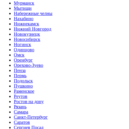
Мурманск
Мытищи
Набережные челны
Нахабино
Нижнекамск
Нижний Новгород
Новокузнецк
Новосибирск
Ногинск
Одинцово
Омск
Оренбург
Орехово-Зуево
Пенза
Пермь
Подольск
Пушкино
Раменское
Реутов
Ростов на дону
Рязань
Самара
Санкт-Петербург
Саратов
Сергиев Посад