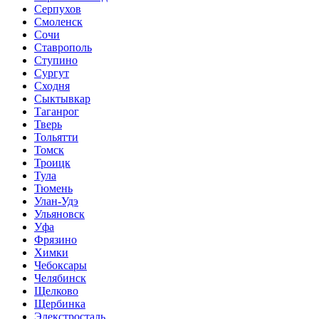
Серпухов
Смоленск
Сочи
Ставрополь
Ступино
Сургут
Сходня
Сыктывкар
Таганрог
Тверь
Тольятти
Томск
Троицк
Тула
Тюмень
Улан-Удэ
Ульяновск
Уфа
Фрязино
Химки
Чебоксары
Челябинск
Щелково
Щербинка
Элекстросталь