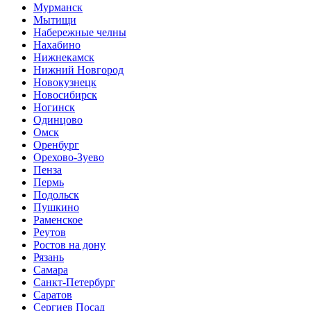
Мурманск
Мытищи
Набережные челны
Нахабино
Нижнекамск
Нижний Новгород
Новокузнецк
Новосибирск
Ногинск
Одинцово
Омск
Оренбург
Орехово-Зуево
Пенза
Пермь
Подольск
Пушкино
Раменское
Реутов
Ростов на дону
Рязань
Самара
Санкт-Петербург
Саратов
Сергиев Посад