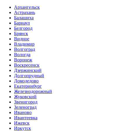
Архангельск
Астрахань
Балашиха
Барнаул
Белгород
Брянск
Видное
Владимир
Волгоград
Вологда
Воронеж
Воскресенск
Дзержинский
Долгопрудный
Домодедово
Екатеринбург
Железнодорожный
Жуковский
Звенигород
Зеленоград
Иваново
Ивантеевка
Ижевск
Иркутск