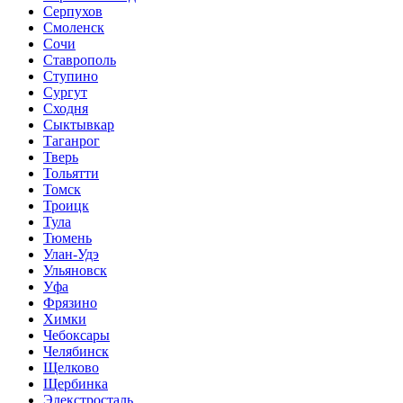
Серпухов
Смоленск
Сочи
Ставрополь
Ступино
Сургут
Сходня
Сыктывкар
Таганрог
Тверь
Тольятти
Томск
Троицк
Тула
Тюмень
Улан-Удэ
Ульяновск
Уфа
Фрязино
Химки
Чебоксары
Челябинск
Щелково
Щербинка
Элекстросталь