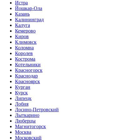
Истра
Йошкар-Ола
Казань
Калининград
Калуга
Кемерово
Киров
Климовск
Коломна
Королев
Кострома
Котельники
Красногорск
Краснодар
Красноярск
Курган
Курск
Липецк
Лобня
Лосино-Петровский
Лыткарино
Люберцы
Магнитогорск
Москва
Московский