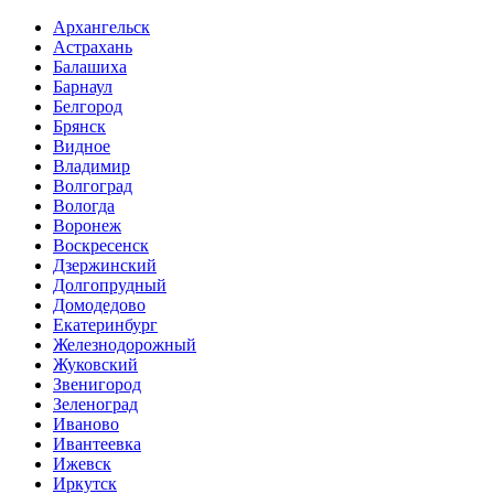
Архангельск
Астрахань
Балашиха
Барнаул
Белгород
Брянск
Видное
Владимир
Волгоград
Вологда
Воронеж
Воскресенск
Дзержинский
Долгопрудный
Домодедово
Екатеринбург
Железнодорожный
Жуковский
Звенигород
Зеленоград
Иваново
Ивантеевка
Ижевск
Иркутск