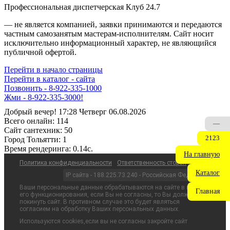
Профессиональная диспетчерская Клуб 24.7
— не является компанией, заявки принимаются и передаются
частным самозанятым мастерам‑исполнителям. Сайт носит
исключительно информационный характер, не являющийся
публичной офертой.
Перейти в начало страницы
Перейти в каталог - сайта
Позвонить - 8-922-335-1000
Жми - 8-922-335-3000!
Добрый вечер! 17:28 Четверг 06.08.2026
Всего онлайн:
114
—
Сайт cантехник:
50
2123
Город Тольятти:
1
Время рендеринга:
0.14c.
На главную
Политика конфиденциальности
Ответственность сторон
Каталог
IP сайта - 188.225.73.240 - Российская Федерация
Ваши персональные данные обрабатываются на сайте в целях
Главная
его функционирования, если Вы не согласны, то Вы должны
покинуть сайт. В противном случае это будет являться
согласием на обработку Ваших персональных данных.
Используются cookies,если вы не согласны закройте сайт