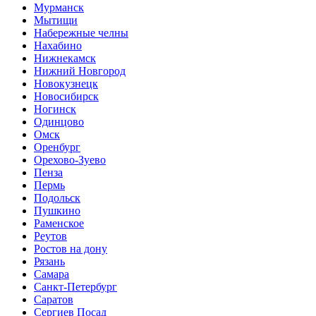
Мурманск
Мытищи
Набережные челны
Нахабино
Нижнекамск
Нижний Новгород
Новокузнецк
Новосибирск
Ногинск
Одинцово
Омск
Оренбург
Орехово-Зуево
Пенза
Пермь
Подольск
Пушкино
Раменское
Реутов
Ростов на дону
Рязань
Самара
Санкт-Петербург
Саратов
Сергиев Посад