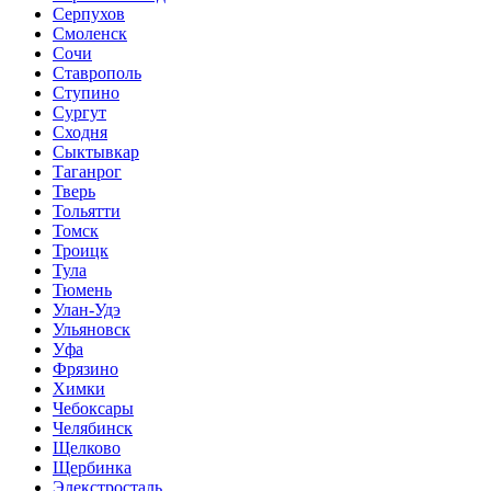
Серпухов
Смоленск
Сочи
Ставрополь
Ступино
Сургут
Сходня
Сыктывкар
Таганрог
Тверь
Тольятти
Томск
Троицк
Тула
Тюмень
Улан-Удэ
Ульяновск
Уфа
Фрязино
Химки
Чебоксары
Челябинск
Щелково
Щербинка
Элекстросталь