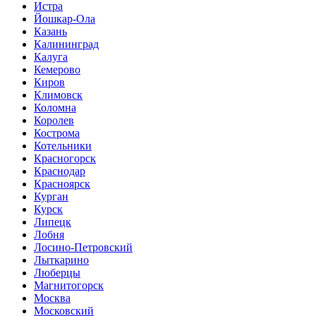
Истра
Йошкар-Ола
Казань
Калининград
Калуга
Кемерово
Киров
Климовск
Коломна
Королев
Кострома
Котельники
Красногорск
Краснодар
Красноярск
Курган
Курск
Липецк
Лобня
Лосино-Петровский
Лыткарино
Люберцы
Магнитогорск
Москва
Московский