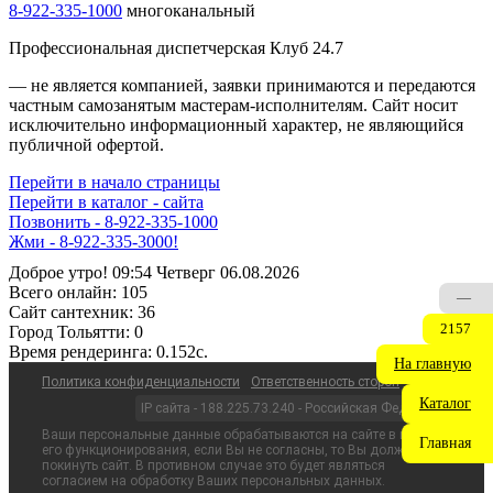
8-922-335-1000
многоканальный
Профессиональная диспетчерская Клуб 24.7
— не является компанией, заявки принимаются и передаются
частным самозанятым мастерам‑исполнителям. Сайт носит
исключительно информационный характер, не являющийся
публичной офертой.
Перейти в начало страницы
Перейти в каталог - сайта
Позвонить - 8-922-335-1000
Жми - 8-922-335-3000!
Доброе утро! 09:54 Четверг 06.08.2026
Всего онлайн:
105
—
Сайт cантехник:
36
2157
Город Тольятти:
0
Время рендеринга:
0.152c.
На главную
Политика конфиденциальности
Ответственность сторон
Каталог
IP сайта - 188.225.73.240 - Российская Федерация
Ваши персональные данные обрабатываются на сайте в целях
Главная
его функционирования, если Вы не согласны, то Вы должны
покинуть сайт. В противном случае это будет являться
согласием на обработку Ваших персональных данных.