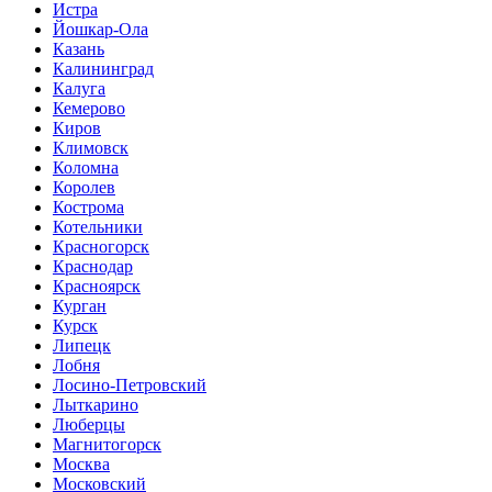
Истра
Йошкар-Ола
Казань
Калининград
Калуга
Кемерово
Киров
Климовск
Коломна
Королев
Кострома
Котельники
Красногорск
Краснодар
Красноярск
Курган
Курск
Липецк
Лобня
Лосино-Петровский
Лыткарино
Люберцы
Магнитогорск
Москва
Московский