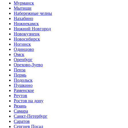
Мурманск
Мытищи
Набережные челны
Нахабино
Нижнекамск
Нижний Новгород
Новокузнецк
Новосибирск
Ногинск
Одинцово
Омск
Оренбург
Орехово-Зуево
Пенза
Пермь
Подольск
Пушкино
Раменское
Реутов
Ростов на дону
Рязань
Самара
Санкт-Петербург
Саратов
Сергиев Посад