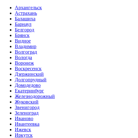
Архангельск
Астрахань
Балашиха
Барнаул
Белгород
Брянск
Видное
Владимир
Волгоград
Вологда
Воронеж
Воскресенск
Дзержинский
Долгопрудный
Домодедово
Екатеринбург
Железнодорожный
Жуковский
Звенигород
Зеленоград
Иваново
Ивантеевка
Ижевск
Иркутск