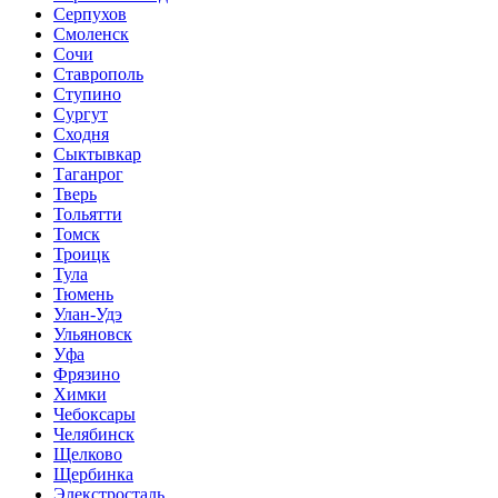
Серпухов
Смоленск
Сочи
Ставрополь
Ступино
Сургут
Сходня
Сыктывкар
Таганрог
Тверь
Тольятти
Томск
Троицк
Тула
Тюмень
Улан-Удэ
Ульяновск
Уфа
Фрязино
Химки
Чебоксары
Челябинск
Щелково
Щербинка
Элекстросталь