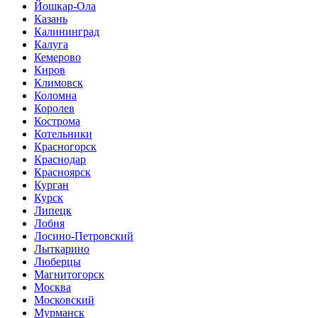
Йошкар-Ола
Казань
Калининград
Калуга
Кемерово
Киров
Климовск
Коломна
Королев
Кострома
Котельники
Красногорск
Краснодар
Красноярск
Курган
Курск
Липецк
Лобня
Лосино-Петровский
Лыткарино
Люберцы
Магнитогорск
Москва
Московский
Мурманск