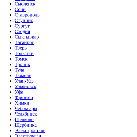
Смоленск
Сочи
Ставрополь
Ступино
Сургут
Сходня
Сыктывкар
Таганрог
Тверь
Тольятти
Томск
Троицк
Тула
Тюмень
Улан-Удэ
Ульяновск
Уфа
Фрязино
Химки
Чебоксары
Челябинск
Щелково
Щербинка
Элекстросталь
Электроугли