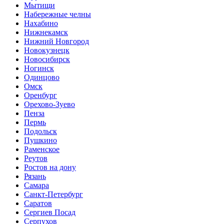
Мытищи
Набережные челны
Нахабино
Нижнекамск
Нижний Новгород
Новокузнецк
Новосибирск
Ногинск
Одинцово
Омск
Оренбург
Орехово-Зуево
Пенза
Пермь
Подольск
Пушкино
Раменское
Реутов
Ростов на дону
Рязань
Самара
Санкт-Петербург
Саратов
Сергиев Посад
Серпухов