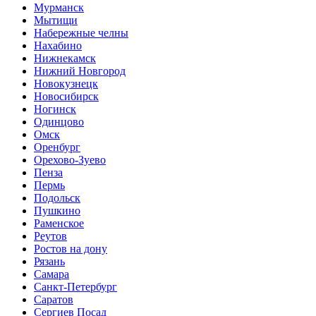
Мурманск
Мытищи
Набережные челны
Нахабино
Нижнекамск
Нижний Новгород
Новокузнецк
Новосибирск
Ногинск
Одинцово
Омск
Оренбург
Орехово-Зуево
Пенза
Пермь
Подольск
Пушкино
Раменское
Реутов
Ростов на дону
Рязань
Самара
Санкт-Петербург
Саратов
Сергиев Посад