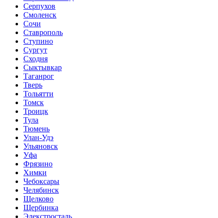
Серпухов
Смоленск
Сочи
Ставрополь
Ступино
Сургут
Сходня
Сыктывкар
Таганрог
Тверь
Тольятти
Томск
Троицк
Тула
Тюмень
Улан-Удэ
Ульяновск
Уфа
Фрязино
Химки
Чебоксары
Челябинск
Щелково
Щербинка
Элекстросталь