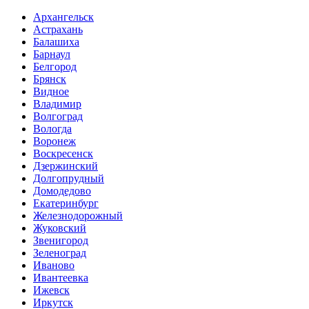
Архангельск
Астрахань
Балашиха
Барнаул
Белгород
Брянск
Видное
Владимир
Волгоград
Вологда
Воронеж
Воскресенск
Дзержинский
Долгопрудный
Домодедово
Екатеринбург
Железнодорожный
Жуковский
Звенигород
Зеленоград
Иваново
Ивантеевка
Ижевск
Иркутск