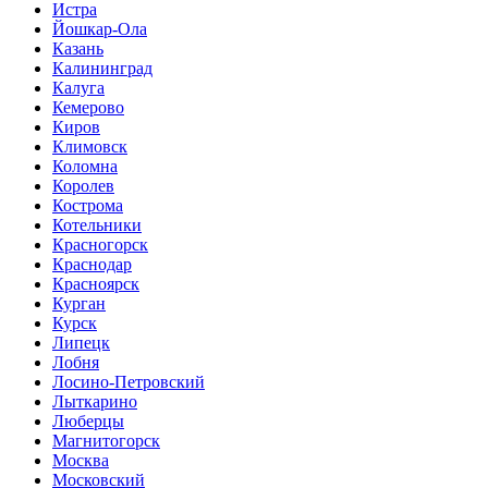
Истра
Йошкар-Ола
Казань
Калининград
Калуга
Кемерово
Киров
Климовск
Коломна
Королев
Кострома
Котельники
Красногорск
Краснодар
Красноярск
Курган
Курск
Липецк
Лобня
Лосино-Петровский
Лыткарино
Люберцы
Магнитогорск
Москва
Московский