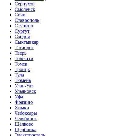
Серпухов
Смоленск
Сочи
Ставрополь
Ступино
Сургут
Сходня
Сыктывкар
Таганрог
Тверь
Тольятти
Томск
Троицк
Тула
Тюмень
Улан-Удэ
Ульяновск
Уфа
Фрязино
Химки
Чебоксары
Челябинск
Щелково
Щербинка
Элекстросталь