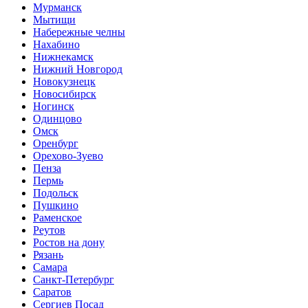
Мурманск
Мытищи
Набережные челны
Нахабино
Нижнекамск
Нижний Новгород
Новокузнецк
Новосибирск
Ногинск
Одинцово
Омск
Оренбург
Орехово-Зуево
Пенза
Пермь
Подольск
Пушкино
Раменское
Реутов
Ростов на дону
Рязань
Самара
Санкт-Петербург
Саратов
Сергиев Посад