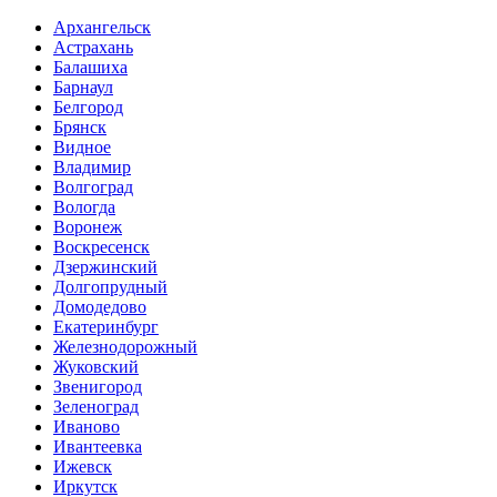
Архангельск
Астрахань
Балашиха
Барнаул
Белгород
Брянск
Видное
Владимир
Волгоград
Вологда
Воронеж
Воскресенск
Дзержинский
Долгопрудный
Домодедово
Екатеринбург
Железнодорожный
Жуковский
Звенигород
Зеленоград
Иваново
Ивантеевка
Ижевск
Иркутск