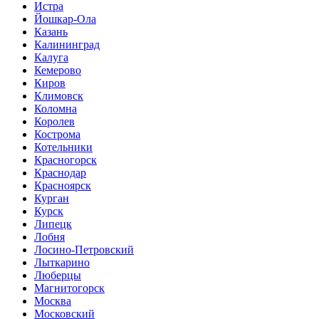
Истра
Йошкар-Ола
Казань
Калининград
Калуга
Кемерово
Киров
Климовск
Коломна
Королев
Кострома
Котельники
Красногорск
Краснодар
Красноярск
Курган
Курск
Липецк
Лобня
Лосино-Петровский
Лыткарино
Люберцы
Магнитогорск
Москва
Московский