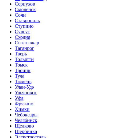
Серпухов
Смоленск
Сочи
Ставрополь
Ступино
Сургут
Сходня
Сыктывкар
Таганрог
Тверь
Тольятти
Томск
Троицк
Тула
Тюмень
Улан-Удэ
Ульяновск
Уфа
Фрязино
Химки
Чебоксары
Челябинск
Щелково
Щербинка
Элекстросталь