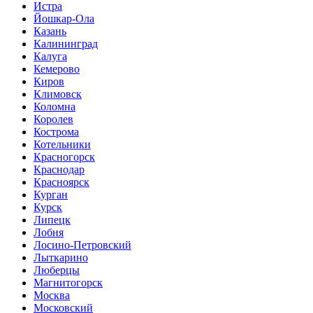
Истра
Йошкар-Ола
Казань
Калининград
Калуга
Кемерово
Киров
Климовск
Коломна
Королев
Кострома
Котельники
Красногорск
Краснодар
Красноярск
Курган
Курск
Липецк
Лобня
Лосино-Петровский
Лыткарино
Люберцы
Магнитогорск
Москва
Московский