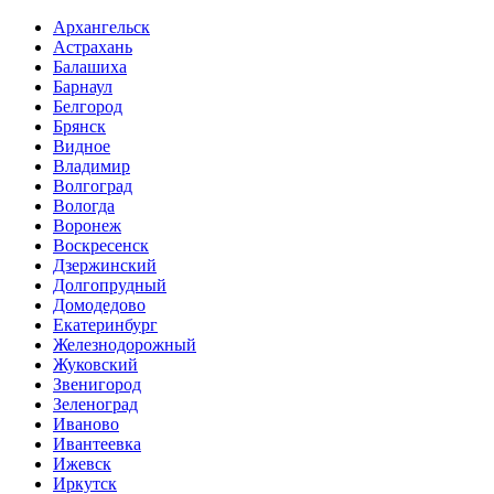
Архангельск
Астрахань
Балашиха
Барнаул
Белгород
Брянск
Видное
Владимир
Волгоград
Вологда
Воронеж
Воскресенск
Дзержинский
Долгопрудный
Домодедово
Екатеринбург
Железнодорожный
Жуковский
Звенигород
Зеленоград
Иваново
Ивантеевка
Ижевск
Иркутск