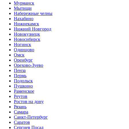
Мурманск
Мытищи
Набережные челны
Нахабино
Нижнекамск
Нижний Новгород
Новокузнецк
Новосибирск
Ногинск
Одинцово
Омск
Оренбург
Орехово-Зуево
Пенза
Пермь
Подольск
Пушкино
Раменское
Реутов
Ростов на дону
Рязань
Самара
Санкт-Петербург
Саратов
Сергиев Посад