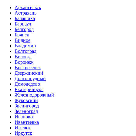
Архангельск
Астрахань
Балашиха
Барнаул
Белгород
Брянск
Видное
Владимир
Волгоград
Вологда
Воронеж
Воскресенск
Дзержинский
Долгопрудный
Домодедово
Екатеринбург
Железнодорожный
Жуковский
Звенигород
Зеленоград
Иваново
Ивантеевка
Ижевск
Иркутск