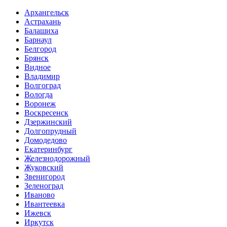
Архангельск
Астрахань
Балашиха
Барнаул
Белгород
Брянск
Видное
Владимир
Волгоград
Вологда
Воронеж
Воскресенск
Дзержинский
Долгопрудный
Домодедово
Екатеринбург
Железнодорожный
Жуковский
Звенигород
Зеленоград
Иваново
Ивантеевка
Ижевск
Иркутск