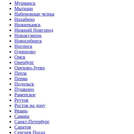
Мурманск
Мытищи
Набережные челны
Нахабино
Нижнекамск
Нижний Новгород
Новокузнецк
Новосибирск
Ногинск
Одинцово
Омск
Оренбург
Орехово-Зуево
Пенза
Пермь
Подольск
Пушкино
Раменское
Реутов
Ростов на дону
Рязань
Самара
Санкт-Петербург
Саратов
Сергиев Посад