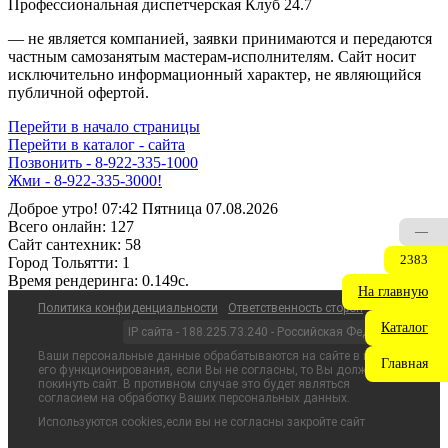
Профессиональная диспетчерская Клуб 24.7
— не является компанией, заявки принимаются и передаются
частным самозанятым мастерам‑исполнителям. Сайт носит
исключительно информационный характер, не являющийся
публичной офертой.
Перейти в начало страницы
Перейти в каталог - сайта
Позвонить - 8-922-335-1000
Жми - 8-922-335-3000!
Доброе утро! 07:42 Пятница 07.08.2026
Всего онлайн:
127
—
Сайт cантехник:
58
2383
Город Тольятти:
1
Время рендеринга:
0.149c.
На главную
Политика конфиденциальности
Ответственность сторон
Каталог
IP сайта - 188.225.73.240 - Российская Федерация
Ваши персональные данные обрабатываются на сайте в целях
Главная
его функционирования, если Вы не согласны, то Вы должны
покинуть сайт. В противном случае это будет являться
согласием на обработку Ваших персональных данных.
Используются cookies,если вы не согласны закройте сайт