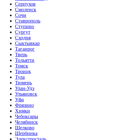
Серпухов
Смоленск
Сочи
Ставрополь
Ступино
Сургут
Сходня
Сыктывкар
Таганрог
Тверь
Тольятти
Томск
Троицк
Тула
Тюмень
Улан-Удэ
Ульяновск
Уфа
Фрязино
Химки
Чебоксары
Челябинск
Щелково
Щербинка
Элекстросталь