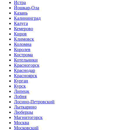
Истра
Йошкар-Ола
Казань
Калининград
Калуга
Кемерово
Киров
Климовск
Коломна
Королев
Кострома
Котельники
Красногорск
Краснодар
Красноярск
Курган
Курск
Липецк
Лобня
Лосино-Петровский
Лыткарино
Люберцы
Магнитогорск
Москва
Московский